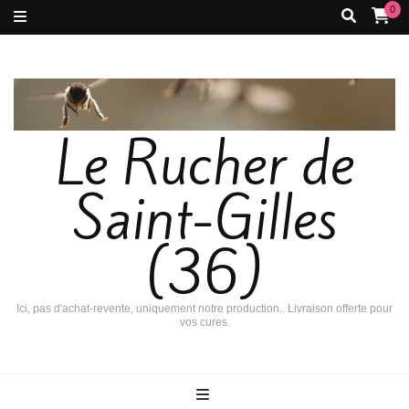
0
Le Rucher de
Saint-Gilles
(36)
Ici, pas d'achat-revente, uniquement notre production.. Livraison offerte pour
vos cures.