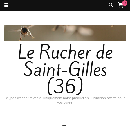
0
Le Rucher de
Saint-Gilles
(36)
Ici, pas d'achat-revente, uniquement notre production.. Livraison offerte pour
vos cures.