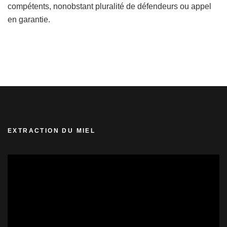
compétents, nonobstant pluralité de défendeurs ou appel
en garantie.
EXTRACTION DU MIEL
Lecteur
vidéo