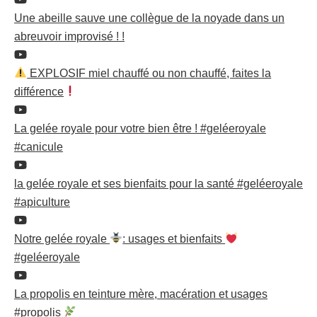
Une abeille sauve une collègue de la noyade dans un
abreuvoir improvisé ! !
EXPLOSIF miel chauffé ou non chauffé, faites la
différence
La gelée royale pour votre bien être ! #geléeroyale
#canicule
la gelée royale et ses bienfaits pour la santé #geléeroyale
#apiculture
Notre gelée royale
: usages et bienfaits
#geléeroyale
La propolis en teinture mère, macération et usages
#propolis