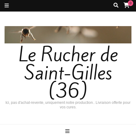
0
Le Rucher de
Saint-Gilles
(36)
Ici, pas d'achat-revente, uniquement notre production.. Livraison offerte pour
vos cures.