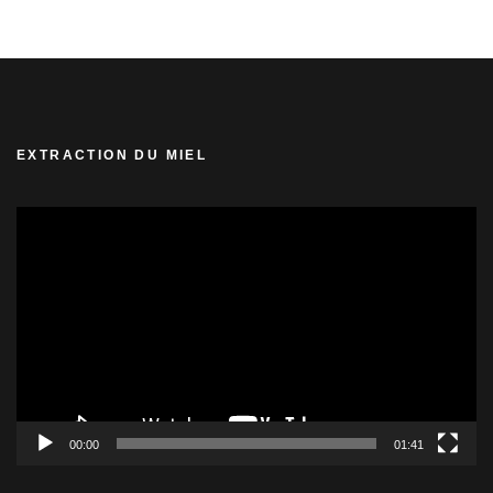
€13.00.
€12.00.
EXTRACTION DU MIEL
Lecteur
vidéo
00:00
01:41