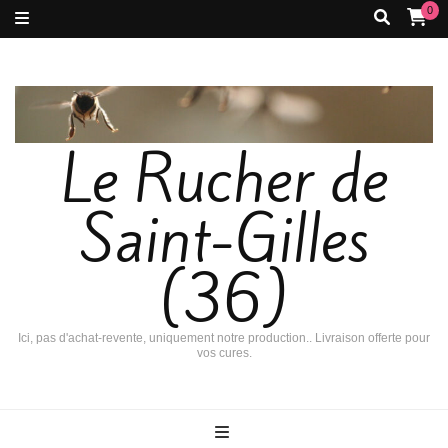
0
Le Rucher de
Saint-Gilles
(36)
Ici, pas d'achat-revente, uniquement notre production.. Livraison offerte pour
vos cures.