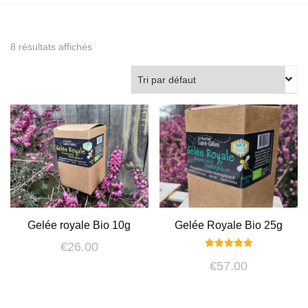
8 résultats affichés
Gelée royale Bio 10g
Gelée Royale Bio 25g
€
26.00
Note
€
57.00
5.00
sur 5