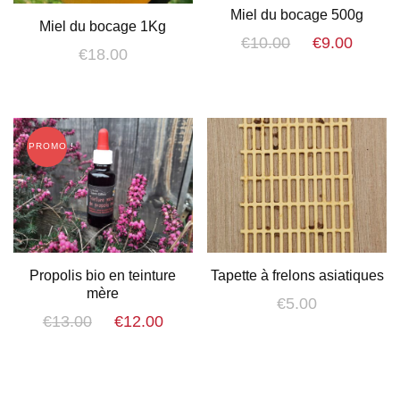
Miel du bocage 500g
Miel du bocage 1Kg
Le
Le
€
10.00
€
9.00
€
18.00
prix
prix
initial
actue
était :
est :
€10.00.
€9.00
PROMO !
Propolis bio en teinture
Tapette à frelons asiatiques
mère
€
5.00
Le
Le
€
13.00
€
12.00
prix
prix
initial
actuel
était :
est :