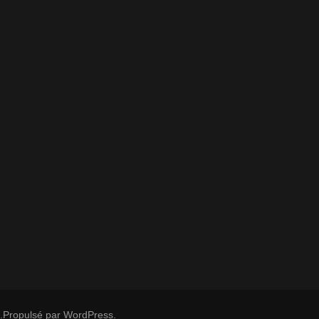
.Propulsé par
WordPress
.