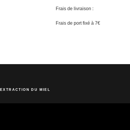
Frais de livraison :
Frais de port fixé à 7€
EXTRACTION DU MIEL
Lecteur
vidéo