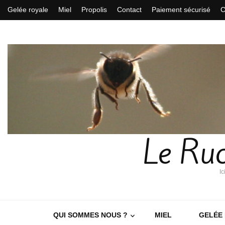
Gelée royale
Miel
Propolis
Contact
Paiement sécurisé
C
Le Ruc
Ic
QUI SOMMES NOUS ?
MIEL
GELÉE