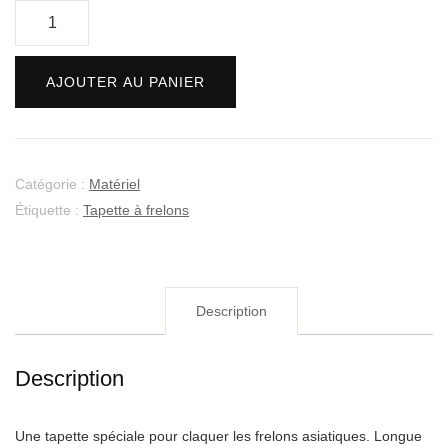
quantité
de
Tapette
AJOUTER AU PANIER
à
frelons
asiatiques
Catégorie :
Matériel
Étiquette :
Tapette à frelons
Description
Description
Une tapette spéciale pour claquer les frelons asiatiques. Longue