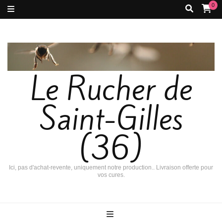
0
Le Rucher de
Saint-Gilles
(36)
Ici, pas d'achat-revente, uniquement notre production.. Livraison offerte pour
vos cures.