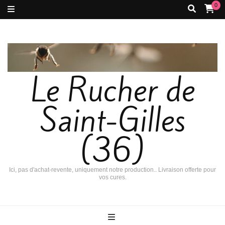
0
Le Rucher de
Saint-Gilles
(36)
Ici, pas d'achat-revente, uniquement notre production.. Livraison offerte pour
vos cures.