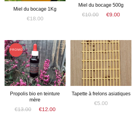
Miel du bocage 500g
Miel du bocage 1Kg
Le
Le
€
10.00
€
9.00
€
18.00
prix
prix
initial
actue
était :
est :
€10.00.
€9.00
PROMO !
Propolis bio en teinture
Tapette à frelons asiatiques
mère
€
5.00
Le
Le
€
13.00
€
12.00
prix
prix
initial
actuel
était :
est :