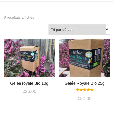
8 résultats affichés
Gelée royale Bio 10g
Gelée Royale Bio 25g
€
26.00
Note
€
57.00
5.00
sur 5