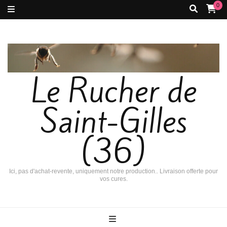
0
Le Rucher de
Saint-Gilles
(36)
Ici, pas d'achat-revente, uniquement notre production.. Livraison offerte pour
vos cures.