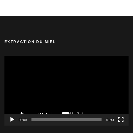
€13.00.
€12.00.
EXTRACTION DU MIEL
Lecteur
vidéo
00:00
01:41