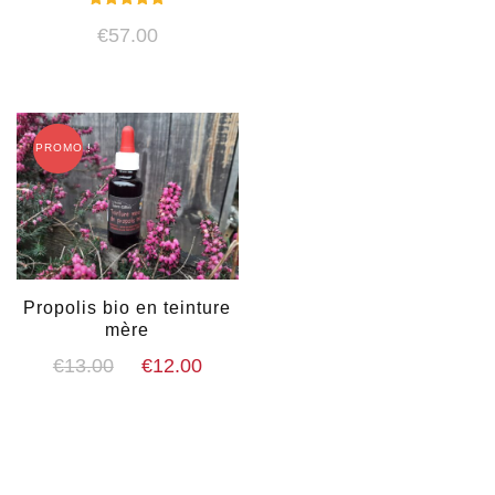
Note
€
57.00
5.00
sur 5
PROMO !
Propolis bio en teinture
mère
Le
Le
€
13.00
€
12.00
prix
prix
initial
actuel
était :
est :
€13.00.
€12.00.