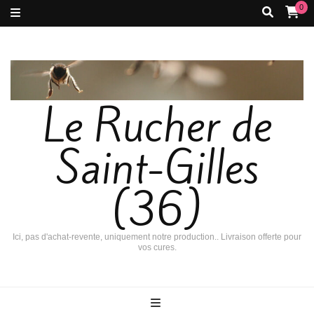
0
Le Rucher de
Saint-Gilles
(36)
Ici, pas d'achat-revente, uniquement notre production.. Livraison offerte pour
vos cures.