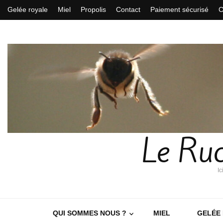
Gelée royale
Miel
Propolis
Contact
Paiement sécurisé
C
Le Ruc
Ic
QUI SOMMES NOUS ?
MIEL
GELÉE