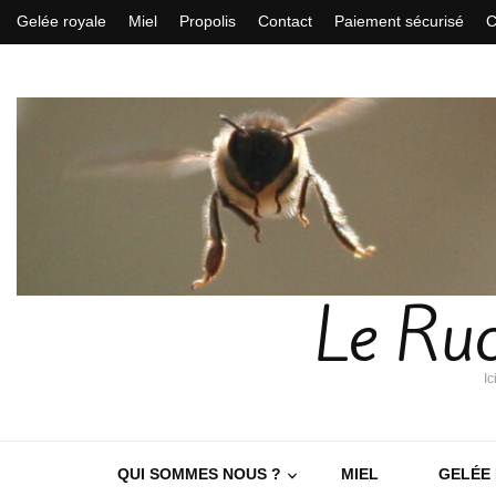
Gelée royale
Miel
Propolis
Contact
Paiement sécurisé
C
Le Ruc
Ic
QUI SOMMES NOUS ?
MIEL
GELÉE