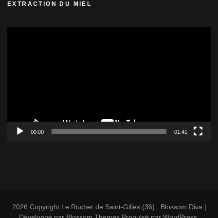
EXTRACTION DU MIEL
Lecteur
vidéo
00:00
01:41
2026 Copyright
Le Rucher de Saint-Gilles (36)
.
Blossom Diva |
Développé par
Blossom Themes
.Propulsé par
WordPress
.