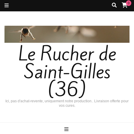
0
Le Rucher de
Saint-Gilles
(36)
Ici, pas d'achat-revente, uniquement notre production.. Livraison offerte pour
vos cures.